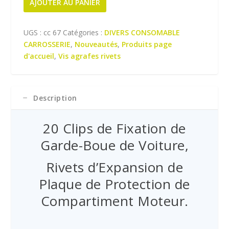
x
x
AJOUTER AU PANIER
de
i
a
n
c
20
i
t
UGS :
cc 67
Catégories :
DIVERS CONSOMABLE
Agrafes
t
u
CARROSSERIE
,
Nouveautés
,
Produits page
de
i
e
d'accueil
,
Vis agrafes rivets
fixation
a
l
l
e
é
s
Description
t
t
a
i
:
20 Clips de Fixation de
t
€
Garde-Boue de Voiture,
7
:
,
Rivets d’Expansion de
€
9
9
9
Plaque de Protection de
,
.
Compartiment Moteur.
9
9
.