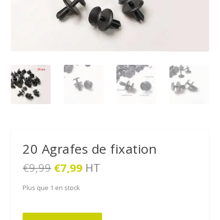
20 Agrafes de fixation
L
L
€
9,99
€
7,99
HT
e
e
p
p
Plus que 1 en stock
r
r
i
i
quantité