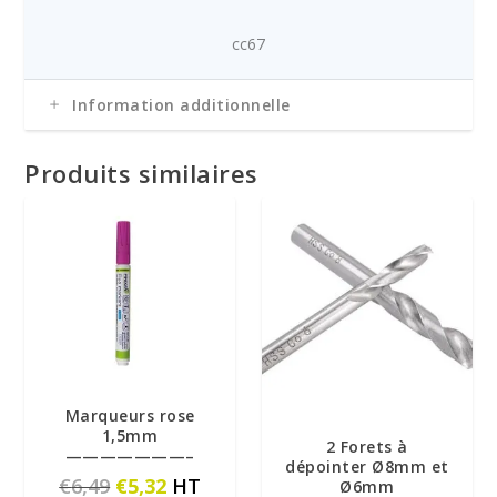
cc67
Information additionnelle
Produits similaires
Marqueurs rose
1,5mm
2 Forets à
———————–
dépointer Ø8mm et
L
L
€
6,49
€
5,32
HT
Ø6mm