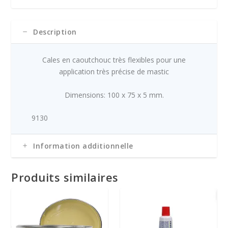
t
u
caoutchouc
i
e
-
a
l
-
Description
l
e
-
é
s
-
t
t
Cales en caoutchouc très flexibles pour une
-
a
application très précise de mastic
-
i
:
-
t
€
Dimensions: 100 x 75 x 5 mm.
-
2
-
:
,
9130
-
€
4
-
3
3
-
Information additionnelle
,
.
-
5
-
1
Produits similaires
-
.
-
-
-
-