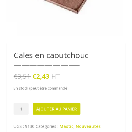
Cales en caoutchouc
————————–
L
L
€
3,51
€
2,43
HT
e
e
p
p
En stock (peut être commandé)
r
r
i
i
quantité
x
x
AJOUTER AU PANIER
de
i
a
n
c
Cales
i
t
UGS :
9130
Catégories :
Mastic
,
Nouveautés
en